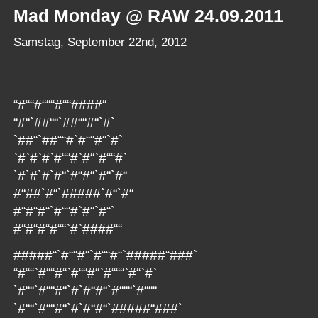
Mad Monday @ RAW 24.09.2011
Samstag, September 22nd, 2012
“#““#“““#““####“
“#“`##““`##““#“`#`
`##“`##““#`#““#“`#`
`#`#`#`#““#`#“`#““#`
`#`#`#`#“`#“#“`#“`#“
#“##`#“`#####`#“`#“
#“#“#“`#““#`#“`#“`
#“#“#“#““`#`####““
#####“`#““#“`#““#“`
#####“###`
“#““`#““#“`#““#“`
#“““`#“`#`
`#““`#““#“`#`#“#“`#
“““`#“““
`#““`#““#“`#`#“#“`#
####“###`