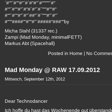
`#““`#““#“`#`#“#“`#
“““““`#“
#““`#““#“`#“#`#“`#`
“““#““#“
#““`#““#“`#“`##“`#`
“““#“`#“`
#“““####““#““#“`##
###“###““by
Micha Stahl (31337 rec.)
Zampi (Mad Monday, minimalFETT)
Markus Abt (Spacehall)
Posted in
Home
|
No Commen
Mad Monday @ RAW 17.09.2012
Mittwoch, September 12th, 2012
Dear Technodancer
Ich hoffe du hast das Wochenende gut überstanden