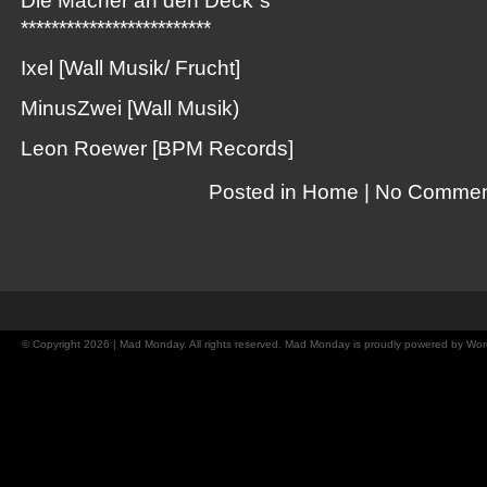
Die Macher an den Deck`s
*************************
Ixel [Wall Musik/ Frucht]
MinusZwei [Wall Musik)
Leon Roewer [BPM Records]
Posted in
Home
|
No Commen
© Copyright 2026 | Mad Monday. All rights reserved. Mad Monday is proudly powered by
Wor